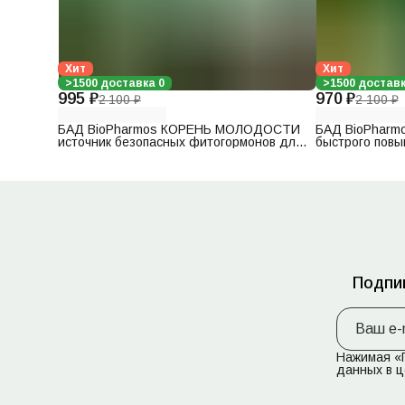
Хит
Хит
>1500 доставка 0
>1500 доставк
995 ₽
970 ₽
2 100 ₽
2 100 ₽
БАД BioPharmos КОРЕНЬ МОЛОДОСТИ
БАД BioPharm
источник безопасных фитогормонов для
быстрого повы
нормализации циклов и отдаления
восстановлени
менопаузы, 25 капсул
жизненно важн
профилактики
беременности,
Подпи
Нажимая «П
данных в ц