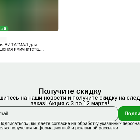
а 0
os ВИТАГМАЛ для
шения иммунитета,
я нормального обмена
ых элементов,
 осложнений
 15 мл
Получите скидку
шитесь на наши новости и получите скидку на сле
заказ! Акция с 3 по 12 марта!
Подпи
одписаться», вы даете согласие на обработку указанных персон
елях получения информационной и рекламной рассылки