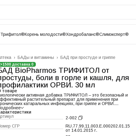
®
Трифитол®
Корень молодости®
Хондробаланс®
Слимэксперт®
птека
›
БАДы и витамины
›
БАД при простуде и гриппе
лавная
›
>1500 доставка 0
БАД BioPharmos ТРИФИТОЛ от
простуды, боли в горле и кашля, для
профилактики ОРВИ. 30 мл
 товаре
иологически активная добавка ТРИФИТОЛ – это безопасный и
ффективный растительный препарат для применения при
ронических катаральных инфекциях, при гриппе и ОРВИ.
Подробнее
АД при простуде и гриппе оказывает одновременное
арактеристики
нтибактериальное, противовоспалительное и
ртикул
2-002
ммунокорректирующее действие. Идеально подходит при
слабленном организме для профилактики гриппа и ОРВИ.
Номер СГР
RU.77.99.11.003.E.000202.01.15
от 14.01.2015 г.
ротивовирусный препарат применяется при первых признаках