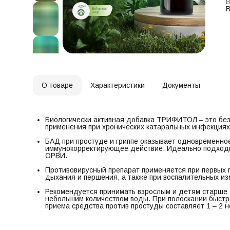
В
п
В
а
п
Р
3
к
в
п
О товаре
Характеристики
Документы
Биологически активная добавка ТРИФИТОЛ – это бе
применения при хронических катаральных инфекциях,
БАД при простуде и гриппе оказывает одновременно
иммунокорректирующее действие. Идеально подходи
ОРВИ.
Противовирусный препарат применяется при первых 
дыхания и першения, а также при воспалительных из
Рекомендуется принимать взрослым и детям старше 14
небольшим количеством воды. При полоскании быстр
приема средства против простуды составляет 1 – 2 