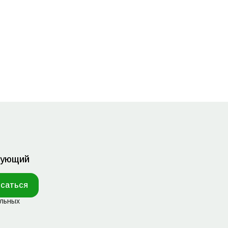
дующий
саться
альных