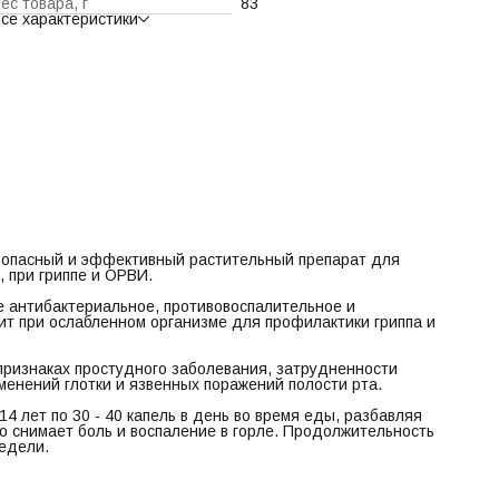
ес товара, г
83
ростудного заболевания, затрудненности дыхания и першения,
се характеристики
 также при воспалительных изменений глотки и язвенных
оражений полости рта.
екомендуется принимать взрослым и детям старше 14 лет по
0 - 40 капель в день во время еды, разбавляя небольшим
оличеством воды. При полоскании быстро снимает боль и
оспаление в горле. Продолжительность приема средства против
ростуды составляет 1 – 2 недели.
зопасный и эффективный растительный препарат для
 при гриппе и ОРВИ.
е антибактериальное, противовоспалительное и
т при ослабленном организме для профилактики гриппа и
признаках простудного заболевания, затрудненности
менений глотки и язвенных поражений полости рта.
 лет по 30 - 40 капель в день во время еды, разбавляя
о снимает боль и воспаление в горле. Продолжительность
недели.