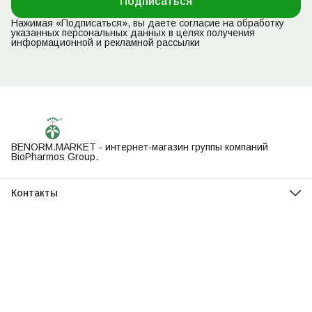
Подписаться
Нажимая «Подписаться», вы даете согласие на обработку
указанных персональных данных в целях получения
информационной и рекламной рассылки
BENORM.MARKET - интернет-магазин группы компаний
BioPharmos Group.
Контакты
Адрес
194156, Санкт-Петербург, пр. Энгельса, д. 27, лит. «Ж»
Телефон
8 (999) 044-68-63
Режим работы
Пн - Пт 9:30 - 18:00
Эл. почта
info@biopharmos.group