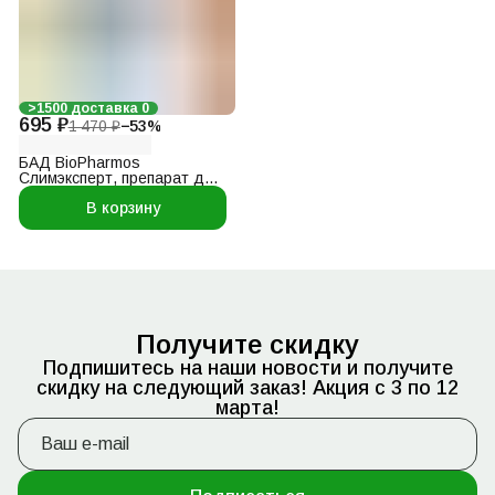
>1500 доставка 0
695 ₽
1 470 ₽
−
53
%
БАД BioPharmos
Слимэксперт, препарат для
регулирования общей
В корзину
массы тела, жиросжигатель,
витамины для женщин и
мужчин, 50 капсул
Получите скидку
Подпишитесь на наши новости и получите
скидку на следующий заказ! Акция с 3 по 12
марта!