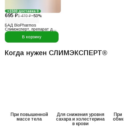
>1500 доставка 0
695 ₽
1 470 ₽
−
53
%
БАД BioPharmos
Слимэксперт, препарат для
регулирования общей
В корзину
массы тела,
жиросжигатель, витамины
для женщин и мужчин, 50
капсул
Когда нужен СЛИМЭКСПЕРТ®
При повышенной
Для снижения уровня
При н
массе тела
сахара и холестерина
обмен
в крови